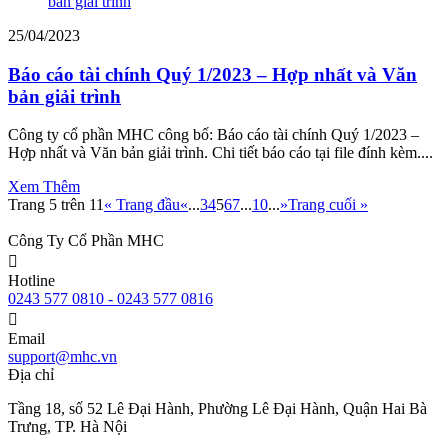
25/04/2023
Báo cáo tài chính Quý 1/2023 – Hợp nhất và Văn
bản giải trình
Công ty cổ phần MHC công bố: Báo cáo tài chính Quý 1/2023 –
Hợp nhất và Văn bản giải trình. Chi tiết báo cáo tại file đính kèm....
Xem Thêm
Trang 5 trên 11
« Trang đầu
«
...
3
4
5
6
7
...
10
...
»
Trang cuối »
Công Ty Cổ Phần MHC
Hotline
0243 577 0810 - 0243 577 0816
Email
support@mhc.vn
Địa chỉ
Tầng 18, số 52 Lê Đại Hành, Phường Lê Đại Hành, Quận Hai Bà
Trưng, TP. Hà Nội