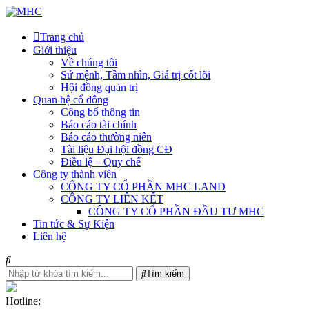
Trang chủ
Giới thiệu
Về chúng tôi
Sứ mệnh, Tầm nhìn, Giá trị cốt lõi
Hội đồng quản trị
Quan hệ cổ đông
Công bố thông tin
Báo cáo tài chính
Báo cáo thường niên
Tài liệu Đại hội đồng CĐ
Điều lệ – Quy chế
Công ty thành viên
CÔNG TY CỔ PHẦN MHC LAND
CÔNG TY LIÊN KẾT
CÔNG TY CỔ PHẦN ĐẦU TƯ MHC
Tin tức & Sự Kiện
Liên hệ
Tìm kiếm
Hotline: