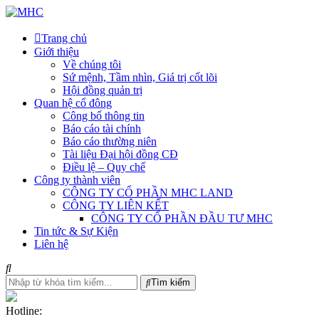
Trang chủ
Giới thiệu
Về chúng tôi
Sứ mệnh, Tầm nhìn, Giá trị cốt lõi
Hội đồng quản trị
Quan hệ cổ đông
Công bố thông tin
Báo cáo tài chính
Báo cáo thường niên
Tài liệu Đại hội đồng CĐ
Điều lệ – Quy chế
Công ty thành viên
CÔNG TY CỔ PHẦN MHC LAND
CÔNG TY LIÊN KẾT
CÔNG TY CỔ PHẦN ĐẦU TƯ MHC
Tin tức & Sự Kiện
Liên hệ
Tìm kiếm
Hotline: