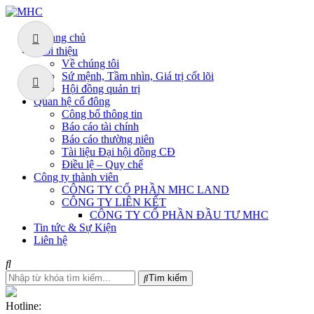
Trang chủ
Giới thiệu
Về chúng tôi
Sứ mệnh, Tầm nhìn, Giá trị cốt lõi
Hội đồng quản trị
Quan hệ cổ đông
Công bố thông tin
Báo cáo tài chính
Báo cáo thường niên
Tài liệu Đại hội đồng CĐ
Điều lệ – Quy chế
Công ty thành viên
CÔNG TY CỔ PHẦN MHC LAND
CÔNG TY LIÊN KẾT
CÔNG TY CỔ PHẦN ĐẦU TƯ MHC
Tin tức & Sự Kiện
Liên hệ
Tìm kiếm
Hotline: