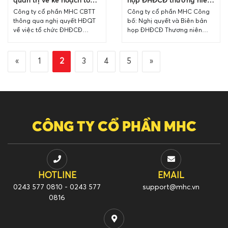
chức ĐHĐCĐ thường niên
năm 2024 – Công ty cổ
Công ty cổ phần MHC CBTT
Công ty cổ phần MHC Công
năm 2025
phần MHC
thông qua nghị quyết HĐQT
bố: Nghị quyết và Biên bản
về việc tổ chức ĐHĐCĐ
họp ĐHĐCĐ Thương niên
thường niên năm 2025 Chi
năm 2024 Chi tiết tại file đính
tiết tại file đính kèm.
kèm. 20240621 – MHC –
20250224 – MHC...
Nghi...
«
1
2
3
4
5
»
CÔNG TY CỔ PHẦN MHC
HOTLINE
EMAIL
0243 577 0810 - 0243 577
support@mhc.vn
0816