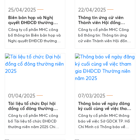
25/04/2025
22/04/2025
Biên bản họp và Nghị
Thông tin ứng cử viên
quyết ĐHĐCĐ thường
Thành viên Hội đồng
niên 2025
quản trị và Ban kiểm soát
Công ty cổ phần MHC công
Công ty cổ phần MHC Công
nhiệm kỳ 2025-2030
bố thông tin Biên bản họp và
bố thông tin: Thông tin ứng
Nghị quyết ĐHĐCĐ thường
cử viên Thành viên Hội đồng
niên 2025 Chi tiết thông tin tại
quản trị và Ban kiểm soát
văn bản đính kèm.
nhiệm kỳ 2025-2030 Chi tiết...
20250425...
01/04/2025
07/03/2025
Tài liệu tổ chức Đại hội
Thông báo về ngày đăng
đồng cổ đông thường
ký cuối cùng về việc tham
niên 2025
gia ĐHĐCĐ Thường niên
Công ty cổ phần MHC công
Công ty cổ phần MHC thông
năm 2025
bố Tài liệu tổ chức ĐHĐCĐ
báo về việc Sở GDCK TP. Hồ
thường niên năm 2025 Chi
Chí Minh có Thông báo về
tiết tài liệu trong file đính kèm
ngày đăng ký cuối cùng tham
Trân trọng, 20250401 – MHC...
dự ĐHĐCĐ thường niên...