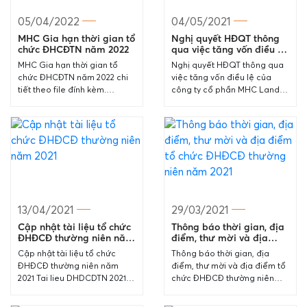
05/04/2022
04/05/2021
MHC Gia hạn thời gian tổ
Nghị quyết HĐQT thông
chức ĐHCĐTN năm 2022
qua việc tăng vốn điều lệ
của công ty cổ phần MHC
MHC Gia hạn thời gian tổ
Nghị quyết HĐQT thông qua
Land
chức ĐHCĐTN năm 2022 chi
việc tăng vốn điều lệ của
tiết theo file đính kèm.
công ty cổ phần MHC Land
20220405 MHC gia han thoi
chi tiết theo file đính kèm:
diem to chuc DHDCDTN nam
CBTT_Tang von dieu le MHC
2022
LAND
13/04/2021
29/03/2021
Cập nhật tài liệu tổ chức
Thông báo thời gian, địa
ĐHĐCĐ thường niên năm
điểm, thư mời và địa
2021
điểm tổ chức ĐHĐCĐ
Cập nhật tài liệu tổ chức
Thông báo thời gian, địa
thường niên năm 2021
ĐHĐCĐ thường niên năm
điểm, thư mời và địa điểm tổ
2021 Tai lieu DHDCDTN 2021
chức ĐHĐCĐ thường niên
cap nhat 2021.04.13.1
năm 2021 CBTT họp ĐHĐCT
2021-all