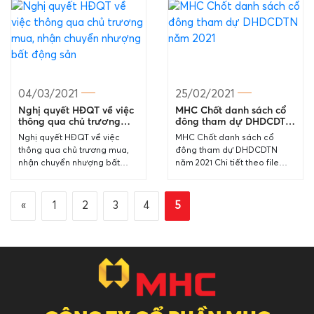
04/03/2021
25/02/2021
Nghị quyết HĐQT về việc
MHC Chốt danh sách cổ
thông qua chủ trương
đông tham dự DHDCDTN
mua, nhận chuyển
năm 2021
Nghị quyết HĐQT về việc
MHC Chốt danh sách cổ
nhượng bất động sản
thông qua chủ trương mua,
đông tham dự DHDCDTN
nhận chuyển nhượng bất
năm 2021 Chi tiết theo file
động sản CBTT_thong qua
đính kèm: 20210225-MHC-
chu truong nhan chuyen
Chot-danh-sach-co-dong-
nhuong BDS
tham-du-DHDCDTN-2021
«
1
2
3
4
5