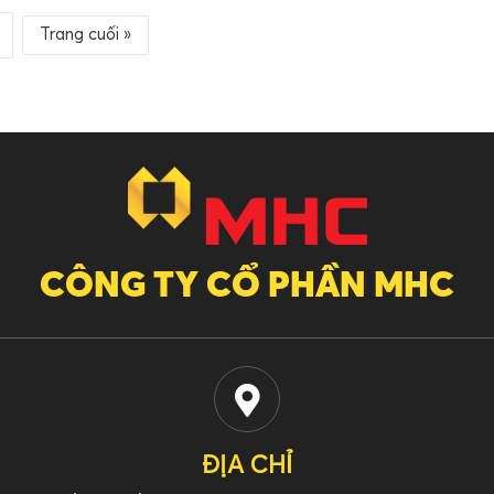
 MHC chốt...
qua hồ sơ phát hành...
Trang cuối »
CÔNG TY CỔ PHẦN MHC
ĐỊA CHỈ