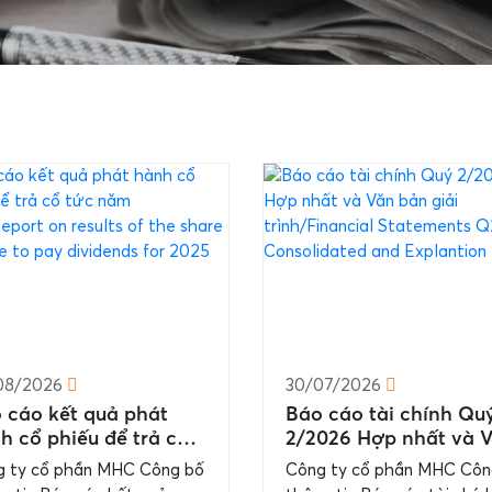
08/2026
30/07/2026
 cáo kết quả phát
Báo cáo tài chính Qu
h cổ phiếu để trả cổ
2/2026 Hợp nhất và 
 năm 2025/Report on
bản giải trình/Financi
 ty cổ phần MHC Công bố
Công ty cổ phần MHC Côn
lts of the share
Statements Q2.2026