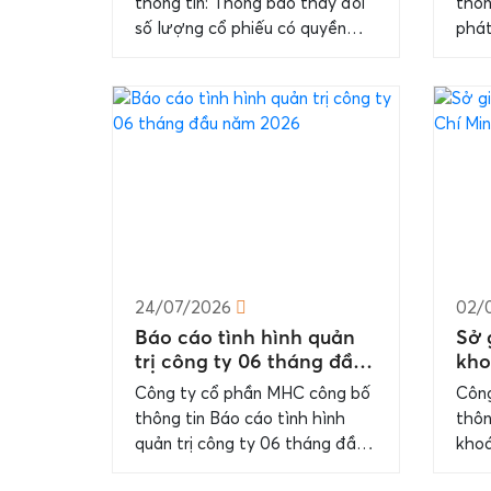
thông tin: Thông báo thay đổi
thôn
voting rights
iss
số lượng cổ phiếu có quyền
phát
for
biểu quyết/ Change in number
tức 
of shares with voting rights...
resu
24/07/2026
02/
Báo cáo tình hình quản
Sở 
trị công ty 06 tháng đầu
kho
năm 2026
thô
Công ty cổ phần MHC công bố
Công
thông tin Báo cáo tình hình
thôn
quản trị công ty 06 tháng đầu
khoá
năm 2026 Chi tiết thông tin
báo 