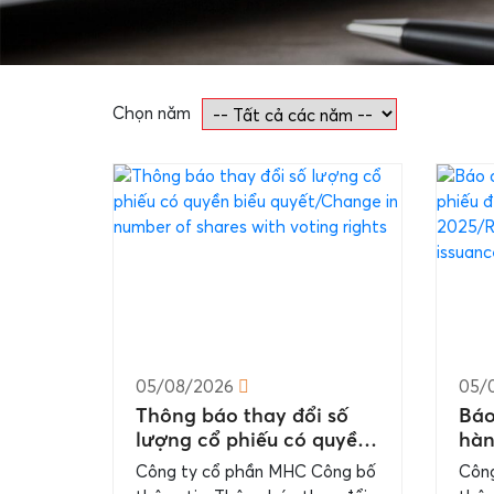
Chọn năm
05/08/2026
05/
Thông báo thay đổi số
Báo
lượng cổ phiếu có quyền
hàn
biểu quyết/Change in
tức
Công ty cổ phần MHC Công bố
Công
number of shares with
resu