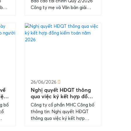
h
Báo cáo tài chính Quý 2/2026
statements Q2.2026 – PC
 bản
Công ty mẹ và Văn bản giải
and Explation Letter
trình. Chi tiết báo cáo trong
file đính kèm....
26/06/2026
về
Nghị quyết HĐQT thông
iện
qua việc ký kết hợp đồng
CK
kiểm toán năm 2026
g bố
Công ty cổ phần MHC Công bố
cổ
thông tin: Nghị quyết HĐQT
thông qua việc ký kết hợp
g
đồng kiểm toán năm 2026 Chi