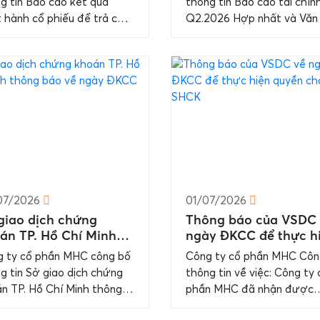
g tin Báo cáo kết quả
thông tin Báo cáo tài chín
uance to pay dividends
Consolidated and
 hành cổ phiếu để trả cổ
Q2.2026 Hợp nhất và Văn
 2025
Explantion Letter
năm 2025/Report on
giải trình Chi tiết báo cáo
lts of the share issuance...
trong file đính kèm....
07/2026
01/07/2026
giao dịch chứng
Thông báo của VSDC 
án TP. Hồ Chí Minh
ngày ĐKCC để thực h
ng báo về ngày ĐKCC
quyền cho người SH
 ty cổ phần MHC công bố
Công ty cổ phần MHC Côn
g tin Sở giao dịch chứng
thông tin về việc: Công ty 
n TP. Hồ Chí Minh thông
phần MHC đã nhận được
về ngày ĐKCC Công ty cổ
thông báo của VSDC thôn