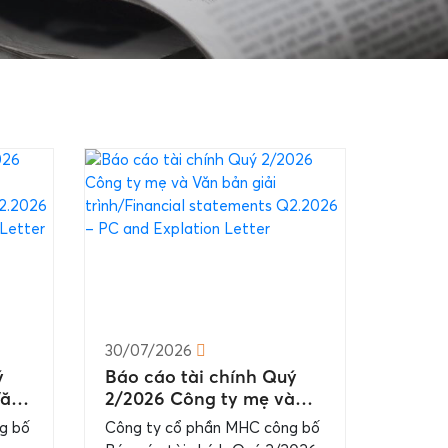
30/07/2026
ý
Báo cáo tài chính Quý
Văn
2/2026 Công ty mẹ và
al
Văn bản giải
g bố
Công ty cổ phần MHC công bố
trình/Financial