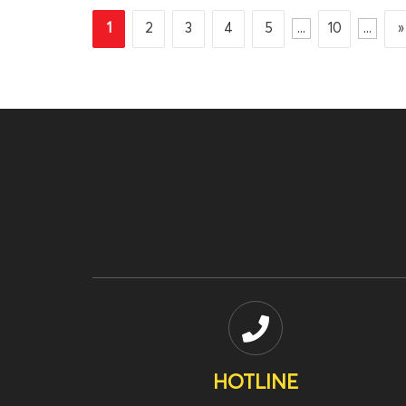
trong file đính...
phần
1
2
3
4
5
...
10
...
»
HOTLINE