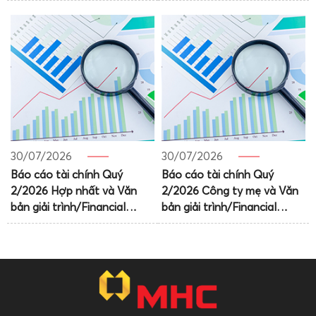
number of shares with
the share issuance to pay
voting rights
dividends for 2025
30/07/2026
30/07/2026
Báo cáo tài chính Quý
Báo cáo tài chính Quý
2/2026 Hợp nhất và Văn
2/2026 Công ty mẹ và Văn
bản giải trình/Financial
bản giải trình/Financial
Statements Q2.2026
statements Q2.2026 – PC
Consolidated and
and Explation Letter
Explantion Letter