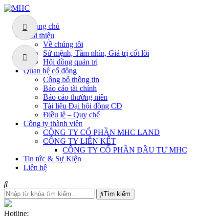
Trang chủ
Giới thiệu
Về chúng tôi
Sứ mệnh, Tầm nhìn, Giá trị cốt lõi
Hội đồng quản trị
Quan hệ cổ đông
Công bố thông tin
Báo cáo tài chính
Báo cáo thường niên
Tài liệu Đại hội đồng CĐ
Điều lệ – Quy chế
Công ty thành viên
CÔNG TY CỔ PHẦN MHC LAND
CÔNG TY LIÊN KẾT
CÔNG TY CỔ PHẦN ĐẦU TƯ MHC
Tin tức & Sự Kiện
Liên hệ
Tìm kiếm
Hotline: