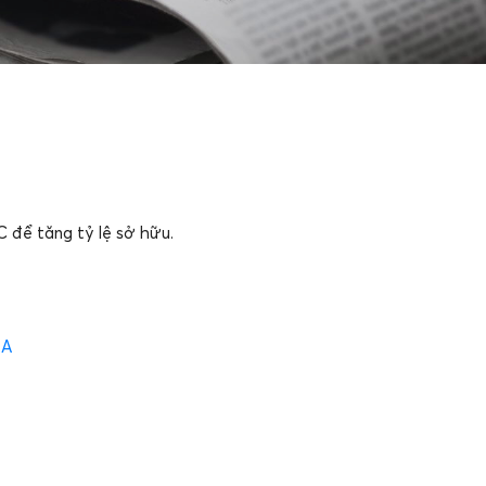
để tăng tỷ lệ sở hữu.
 A