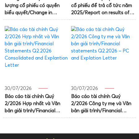
lượng cổ phiếu có quyền
cổ phiếu để trả cổ tức năm
biểu quyết/Change in
2025/Report on results of
number of shares with
the share issuance to pay
voting rights
dividends for 2025
30/07/2026
30/07/2026
Báo cáo tài chính Quý
Báo cáo tài chính Quý
2/2026 Hợp nhất và Văn
2/2026 Công ty mẹ và Văn
bản giải trình/Financial
bản giải trình/Financial
Statements Q2.2026
statements Q2.2026 – PC
Consolidated and
and Explation Letter
Explantion Letter