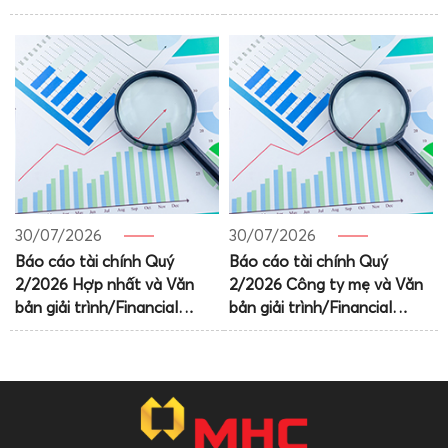
number of shares with
the share issuance to pay
voting rights
dividends for 2025
30/07/2026
30/07/2026
Báo cáo tài chính Quý
Báo cáo tài chính Quý
2/2026 Hợp nhất và Văn
2/2026 Công ty mẹ và Văn
bản giải trình/Financial
bản giải trình/Financial
Statements Q2.2026
statements Q2.2026 – PC
Consolidated and
and Explation Letter
Explantion Letter