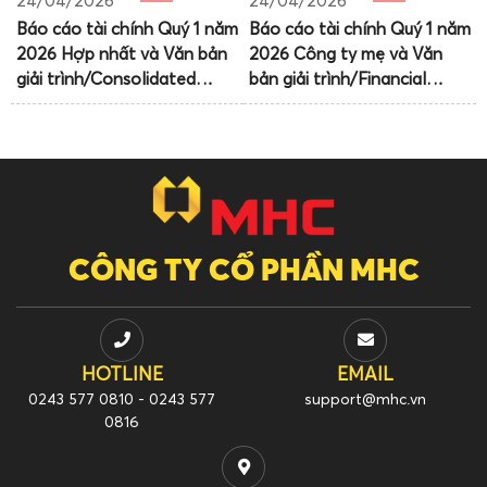
24/04/2026
24/04/2026
Báo cáo tài chính Quý 1 năm
Báo cáo tài chính Quý 1 năm
2026 Hợp nhất và Văn bản
2026 Công ty mẹ và Văn
giải trình/Consolidated
bản giải trình/Financial
Financial Statements of Q1-
Statements of Q1-2026
2026 and Explanation
Parent company and
Letter
Explanation Letter
CÔNG TY CỔ PHẦN MHC
HOTLINE
EMAIL
0243 577 0810 - 0243 577
support@mhc.vn
0816