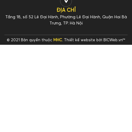
ĐỊA CHỈ
Tầng 18, số 52 Lê Đại Hành, Phường Lê Đại Hành, Quận Hai Bà
Trưng, TP. Hà Nội
© 2021 Bản quyền thuộc
MHC
.
Thiết kế website
bởi
BICWeb.vn
™