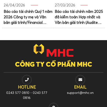
24/04/2026
27/03/2026
Báo cáo tài chính Quý 1 năm
Báo cáo tài chính năm 2025
2026 Công ty mẹ và Văn
đã kiểm toán Hợp nhất và
bản giải trình/Financial
Văn bản giải trình (Audited
Statements of Q1-2026
Consolidated financial
Parent company and
statements of 2025 and
Explanation Letter
Explanation Letter)
CÔNG TY CỔ PHẦN MHC
HOTLINE
EMAIL
0243 577 0810 - 0243 577
support@mhc.vn
0816